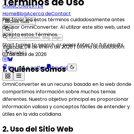
Términos de
Uso
OMNICONVERTER
Home
Blog
Acerca de
Contact
Por favor lea estos términos cuidadosamente antes
Omni Tools
de usar OmniConverter. Al utilizar este sitio web, usted
acepta estos Términos.
Start typing to search, or press Enter for full results
Vigencia: 05 de enero de 2026 | Última actualización:
Español
03 de abril de 2026
1. Quiénes Somos
Buy me a coffee
PayPal
OmniConverter es un recurso basado en la web donde
compartimos información sobre muchos temas
diferentes. Nuestro objetivo principal es proporcionar
información valiosa y conceptos fáciles de entender y
útiles en la vida cotidiana.
2. Uso del Sitio Web