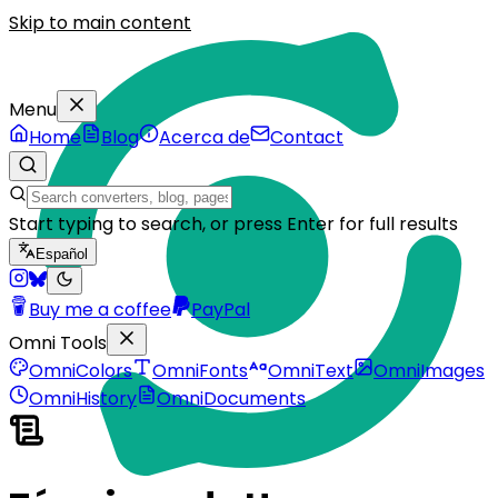
Skip to main content
Menu
Home
Blog
Acerca de
Contact
Start typing to search, or press Enter for full results
Español
Buy me a coffee
PayPal
Omni Tools
OmniColors
OmniFonts
OmniText
OmniImages
OmniHistory
OmniDocuments