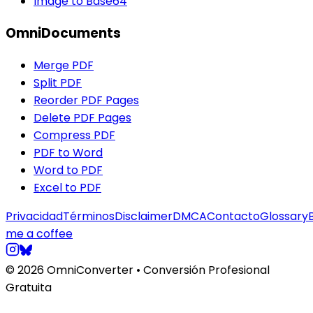
Image to Base64
OmniDocuments
Merge PDF
Split PDF
Reorder PDF Pages
Delete PDF Pages
Compress PDF
PDF to Word
Word to PDF
Excel to PDF
Privacidad
Términos
Disclaimer
DMCA
Contacto
Glossary
me a coffee
© 2026 OmniConverter • Conversión Profesional
Gratuita