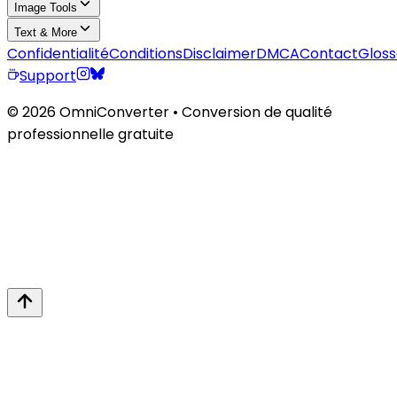
Image Tools
Text & More
Confidentialité
Conditions
Disclaimer
DMCA
Contact
Gloss
Support
© 2026 OmniConverter • Conversion de qualité
professionnelle gratuite