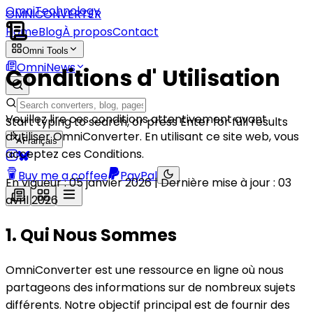
OmniTechnology
OMNICONVERTER
Home
Blog
À propos
Contact
Omni Tools
OmniNews
Conditions d'
Utilisation
Veuillez lire ces conditions attentivement avant
Start typing to search, or press Enter for full results
d'utiliser OmniConverter. En utilisant ce site web, vous
Français
acceptez ces Conditions.
Buy me a coffee
PayPal
En vigueur : 05 janvier 2026 | Dernière mise à jour : 03
avril 2026
1. Qui Nous Sommes
OmniConverter est une ressource en ligne où nous
partageons des informations sur de nombreux sujets
différents. Notre objectif principal est de fournir des