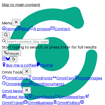
Skip to main content
Menu
Home
Blog
À propos
Contact
Start typing to search, or press Enter for full results
Français
Buy me a coffee
PayPal
Omni Tools
OmniColors
OmniFonts
OmniText
OmniImages
OmniHistory
OmniDocuments
Omni News
Latest News
OmniSports
OmniWeather
OmniTravel
OmniBusiness
OmniPolitics