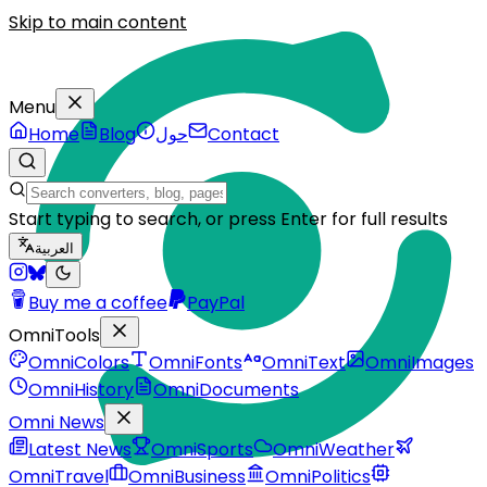
Skip to main content
Menu
Contact
حول
Blog
Home
Start typing to search, or press Enter for full results
العربية
Buy me a coffee
PayPal
OmniTools
OmniColors
OmniFonts
OmniText
OmniImages
OmniHistory
OmniDocuments
Omni News
Latest News
OmniSports
OmniWeather
OmniTravel
OmniBusiness
OmniPolitics