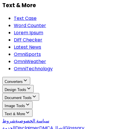
Text & More
Text Case
Word Counter
Lorem Ipsum
Diff Checker
Latest News
OmniSports
OmniWeather
OmniTechnology
Converters
Design Tools
Document Tools
Image Tools
Text & More
سياسة الخصوصية
شروط
Glossary
اتصال
DMCA
Disclaimer
الخدمة