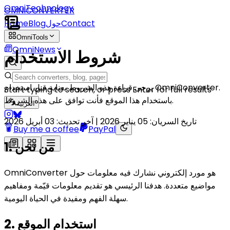
OmniTechnology
OMNICONVERTER
Contact
حول
Blog
Home
OmniTools
OmniNews
شروط
الاستخدام
يرجى قراءة هذه الشروط بعناية قبل استخدام OmniConverter.
Start typing to search, or press Enter for full results
باستخدام هذا الموقع فأنت توافق على هذه الشروط.
العربية
تاريخ السريان: 05 يناير 2026 | آخر تحديث: 03 أبريل 2026
Buy me a coffee
PayPal
1. من نحن
OmniConverter هو مورد إلكتروني نشارك فيه معلومات حول
مواضيع متعددة. هدفنا الرئيسي هو تقديم معلومات قيّمة ومفاهيم
سهلة الفهم ومفيدة في الحياة اليومية.
2. استخدام الموقع